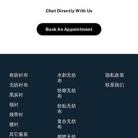
Chat Directly With Us
Book An Appointment
有纺衬布
水刺无纺
隐私政策
布
无纺衬布
联系我们
纺熔无纺
黑炭衬
布
领衬
纺粘无纺
布
领带衬
复合无纺
腰衬
布
其它服装
熔喷无纺