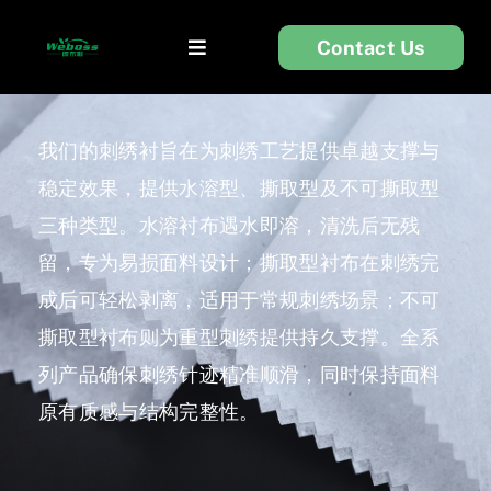
Skip
Contact Us
to
Toggle
content
Navigation
首页
我们的刺绣衬旨在为刺绣工艺提供卓越支撑与
稳定效果，提供水溶型、撕取型及不可撕取型
衬布
三种类型。水溶衬布遇水即溶，清洗后无残
服装辅料
留，专为易损面料设计；撕取型衬布在刺绣完
成后可轻松剥离，适用于常规刺绣场景；不可
无纺布
撕取型衬布则为重型刺绣提供持久支撑。全系
列产品确保刺绣针迹精准顺滑，同时保持面料
关于我们
原有质感与结构完整性。
技术支持