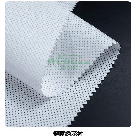
熔喷绣花衬