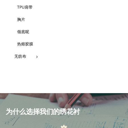
TPU肩带
胸片
领底呢
热熔胶膜
无纺布
为什么选择我们的绣花衬