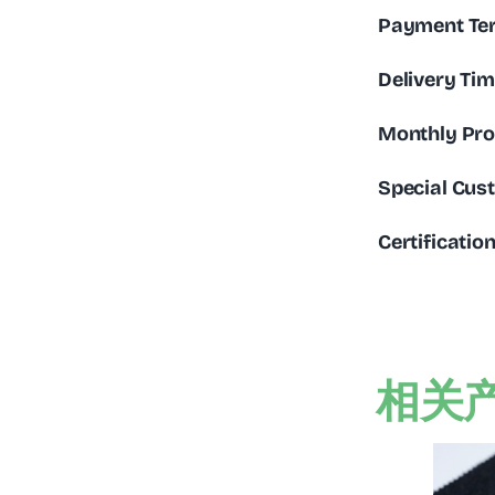
Payment Te
Delivery Ti
Monthly Pro
Special Cus
Certificatio
相关