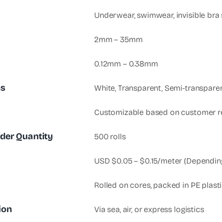
Underwear, swimwear, invisible bra 
2mm – 35mm
0.12mm – 0.38mm
ns
White, Transparent, Semi-transparen
Customizable based on customer r
der Quantity
500 rolls
USD $0.05 – $0.15/meter (Depending
Rolled on cores, packed in PE plast
ion
Via sea, air, or express logistics