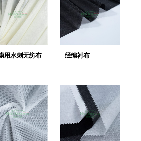
膜用水刺无纺布
经编衬布