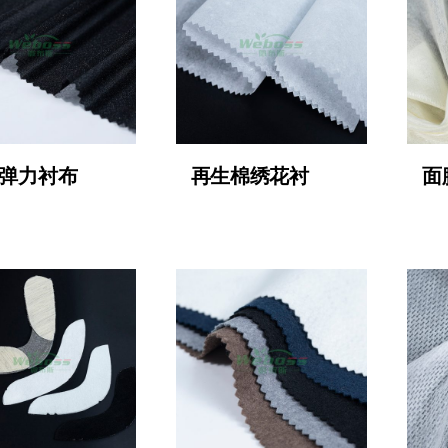
弹力衬布
再生棉绣花衬
面