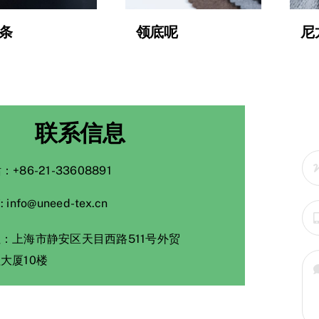
条
领底呢
尼
联系信息
：+86-21-33608891
:
info@uneed-tex.cn
：上海市静安区天目西路511号外贸
大厦10楼