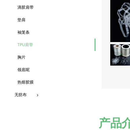
滴胶肩带
垫肩
袖笼条
TPU肩带
胸片
领底呢
热熔胶膜
无纺布
产品