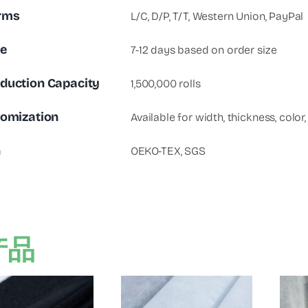
rms
L/C, D/P, T/T, Western Union, PayPal
me
7-12 days based on order size
duction Capacity
1,500,000 rolls
tomization
Available for width, thickness, color,
n
OEKO-TEX, SGS
产品