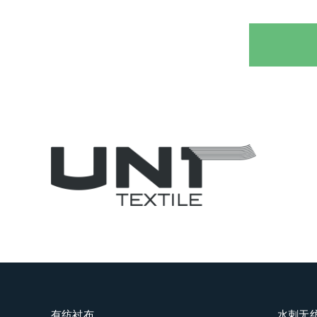
有纺衬布
水刺无