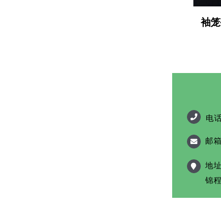
袖笼
电话
邮箱
地址
锦程