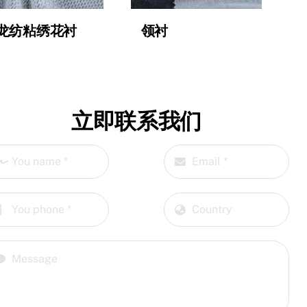
龙纺粘绣花衬
领衬
立即联系我们